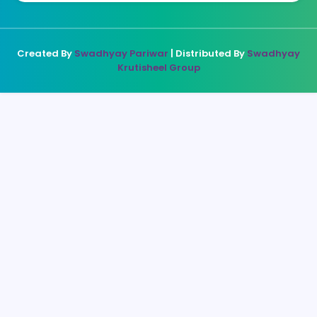
Created By
Swadhyay Pariwar
| Distributed By
Swadhyay
Krutisheel Group