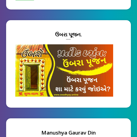
ઉંબરા પૂજન.
Manushya Gaurav Din