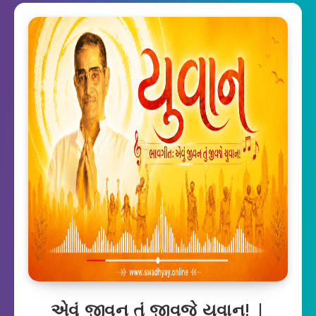
એવું જીવન તું જીવજે યુવાન! |