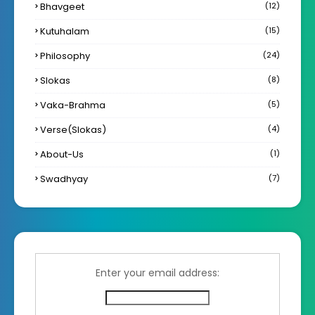
Bhavgeet
(12)
Kutuhalam
(15)
Philosophy
(24)
Slokas
(8)
Vaka-Brahma
(5)
Verse(Slokas)
(4)
About-Us
(1)
Swadhyay
(7)
Enter your email address: