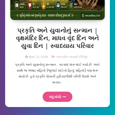
પ્રકૃતિ અને યુવાનોનું સન્માન |
વૃક્ષમંદિર દિન, માધવ વૃંદ દિન અને
યુવા દિન | સ્વાધ્યાય પરિવાર
જુલાઈ 12, 2026
આદરણીય જયશ્રી દીદીજી
પ્રકૃતિ અને યુવાનોનું સન્માન… વરસાદ શરૂ થઈ ગયો છે. અને
સાથે જ અષાઢ મહિનો (જુલાઈ માટેનો હિન્દુ મહિનો) પણ શરૂ
થયો છે. હવે પ્રકૃતિ પોતાની હરિયાળીથી ખીલી ઉઠશે અને
વાતાવ…
વધુ વાંચો