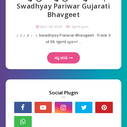
Swadhyay Pariwar Gujarati
Bhavgeet
જુલાઈ 08, 2026
જીવજે યુવાન
♪ ♫ ♪ ♬ ♩ ♪ Swadhyay Pariwar Bhavgeet · Track 3
of 55 જીવજે યુવાન! …
વધુ વાંચો
Social Plugin