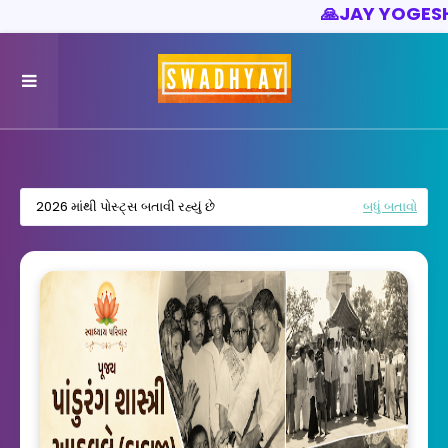
🙏
JAY YOGESHWAR
🙏
2026 માંથી પોસ્ટ્સ બતાવી રહ્યું છે
બધું બતાવો