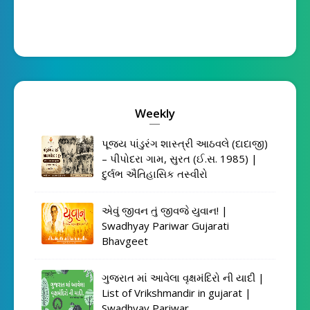
Weekly
પૂજ્ય પાંડુરંગ શાસ્ત્રી આઠવલે (દાદાજી)
– પીપોદરા ગામ, સુરત (ઈ.સ. 1985) |
દુર્લભ ઐતિહાસિક તસ્વીરો
એવું જીવન તું જીવજે યુવાન! |
Swadhyay Pariwar Gujarati
Bhavgeet
ગુજરાત માં આવેલા વૃક્ષમંદિરો ની યાદી |
List of Vrikshmandir in gujarat |
Swadhyay Pariwar