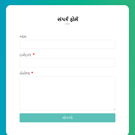
સંપર્ક ફોર્મ
નામ
ઇમેઇલ
*
મેસેજ
*