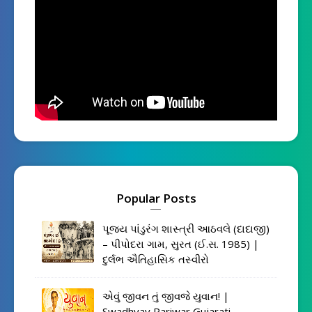
Popular Posts
પૂજ્ય પાંડુરંગ શાસ્ત્રી આઠવલે (દાદાજી)
– પીપોદરા ગામ, સુરત (ઈ.સ. 1985) |
દુર્લભ ઐતિહાસિક તસ્વીરો
એવું જીવન તું જીવજે યુવાન! |
Swadhyay Pariwar Gujarati