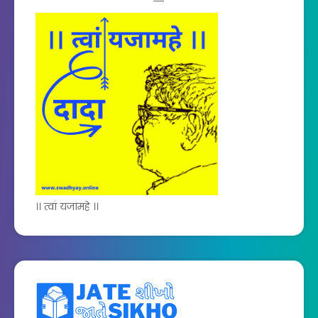
।। त्वां यजामहे ।।