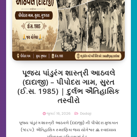
પૂજ્ય પાંડુરંગ શાસ્ત્રી આઠવલે
(દાદાજી) – પીપોદરા ગામ, સુરત
(ઈ.સ. 1985) | દુર્લભ ઐતિહાસિક
તસ્વીરો
જુલાઈ 16, 2026
Dadaji
પૂજ્ય પાંડુરંગ શાસ્ત્રી આઠવલે (દાદાજી) ની પીપોદરા મુલાકાત
(૧૯૮૫): ઐતિહાસિક સ્મરણિકા જય યોગેશ્વર 🙏 સ્વાધ્યાય
પરિવારના ઇતિહાસમાં કેટ…