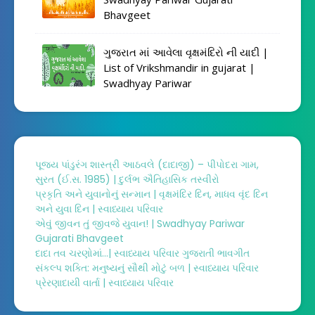
Bhavgeet
ગુજરાત માં આવેલા વૃક્ષમંદિરો ની યાદી |
List of Vrikshmandir in gujarat |
Swadhyay Pariwar
પૂજ્ય પાંડુરંગ શાસ્ત્રી આઠવલે (દાદાજી) – પીપોદરા ગામ,
સુરત (ઈ.સ. 1985) | દુર્લભ ઐતિહાસિક તસ્વીરો
પ્રકૃતિ અને યુવાનોનું સન્માન | વૃક્ષમંદિર દિન, માધવ વૃંદ દિન
અને યુવા દિન | સ્વાધ્યાય પરિવાર
એવું જીવન તું જીવજે યુવાન! | Swadhyay Pariwar
Gujarati Bhavgeet
દાદા તવ ચરણોમાં...| સ્વાધ્યાય પરિવાર ગુજરાતી ભાવગીત
સંકલ્પ શક્તિ: મનુષ્યનું સૌથી મોટું બળ | સ્વાધ્યાય પરિવાર
પ્રેરણાદાયી વાર્તા | સ્વાધ્યાય પરિવાર