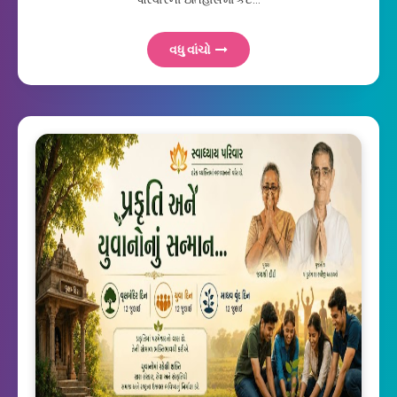
વધુ વાંચો