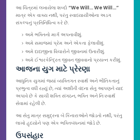
આ ચિત્રમાં લખાયેલા શબ્દો
“We Will... We Will...”
માત્ર એક વાક્ય નથી, પરંતુ સ્વાધ્યાયીઓના અડગ
સંકલ્પનું પ્રતિનિધિત્વ કરે છે.
અમે ભક્તિનો માર્ગ અપનાવીશું.
અમે સમાજમાં પ્રેમ અને એકતા ફેલાવીશું.
અમે દાદાજીના વિચારોને જીવનમાં ઉતારીશું.
અમે ઈશ્વરકેન્દ્રિત જીવન જીવવાનો પ્રયત્ન કરીશું.
આજના યુગ માટે પ્રેરણા
આધુનિક યુગમાં જ્યાં વ્યક્તિગત સ્વાર્થ અને ભૌતિકતાનું
પ્રભુત્વ વધી રહ્યું છે, ત્યાં અશીતી વંદના સેતુ આપણને યાદ
અપાવે છે કે સાચી શક્તિ સંગઠન, ભક્તિ અને નિઃસ્વાર્થ
સેવામાં રહેલી છે.
આ સેતુ માત્ર સમુદ્રના બે કિનારાઓને જોડતો નથી, પરંતુ
લાખો હૃદયોને પણ એક ભક્તિબંધનમાં જોડે છે.
ઉપસંહાર