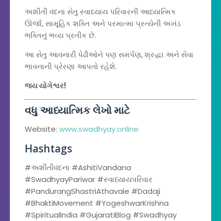
અશીતી વંદના સેતુ સ્વાધ્યાય પરિવારની આધ્યાત્મિક
ઊર્જા, સામૂહિક શક્તિ અને પરમાત્મા પ્રત્યેની અખંડ
ભક્તિનું ભવ્ય પ્રતીક છે.
આ સેતુ આવનારી પેઢીઓને પણ સમર્પણ, શ્રદ્ધા અને સેવા
ભાવનાની પ્રેરણા આપતો રહેશે.
જય યોગેશ્વર!
વધુ આધ્યાત્મિક લેખો માટે
Website:
www.swadhyay.online
Hashtags
#અશીતીવંદના #AshitiVandana
#SwadhyayPariwar #સ્વાધ્યાયપરિવાર
#PandurangShastriAthavale #Dadaji
#BhaktiMovement #YogeshwarKrishna
#SpiritualIndia #GujaratiBlog #Swadhyay