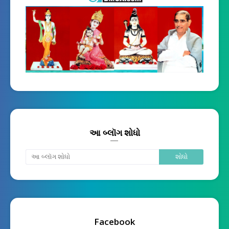
આ બ્લૉગ શોધો
Facebook