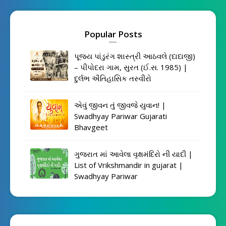
Popular Posts
પૂજ્ય પાંડુરંગ શાસ્ત્રી આઠવલે (દાદાજી)
– પીપોદરા ગામ, સુરત (ઈ.સ. 1985) |
દુર્લભ ઐતિહાસિક તસ્વીરો
એવું જીવન તું જીવજે યુવાન! |
Swadhyay Pariwar Gujarati
Bhavgeet
ગુજરાત માં આવેલા વૃક્ષમંદિરો ની યાદી |
List of Vrikshmandir in gujarat |
Swadhyay Pariwar