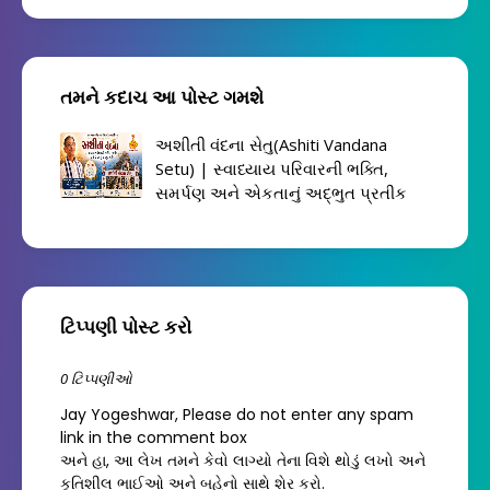
તમને કદાચ આ પોસ્ટ ગમશે
અશીતી વંદના સેતુ(Ashiti Vandana
Setu) | સ્વાધ્યાય પરિવારની ભક્તિ,
સમર્પણ અને એકતાનું અદ્ભુત પ્રતીક
ટિપ્પણી પોસ્ટ કરો
0 ટિપ્પણીઓ
Jay Yogeshwar, Please do not enter any spam
link in the comment box
અને હા, આ લેખ તમને કેવો લાગ્યો તેના વિશે થોડું લખો અને
કૃતિશીલ ભાઈઓ અને બહેનો સાથે શેર કરો.