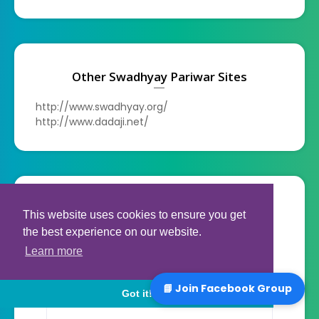
Other Swadhyay Pariwar Sites
http://www.swadhyay.org/
http://www.dadaji.net/
સંપર્ક ફોર્મ
This website uses cookies to ensure you get
the best experience on our website.
નામ
Learn more
📘 Join Facebook Group
ઇમેઇલ
*
Got it!