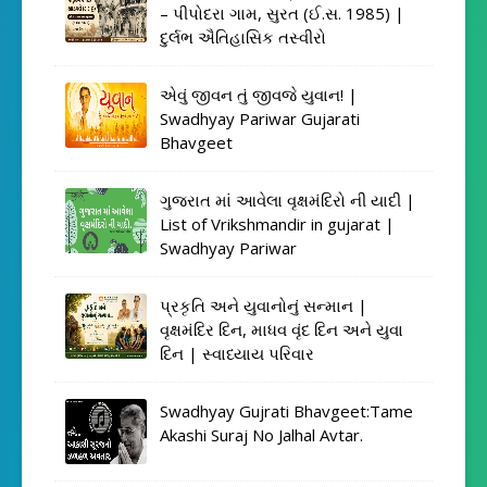
– પીપોદરા ગામ, સુરત (ઈ.સ. 1985) |
દુર્લભ ઐતિહાસિક તસ્વીરો
એવું જીવન તું જીવજે યુવાન! |
Swadhyay Pariwar Gujarati
Bhavgeet
ગુજરાત માં આવેલા વૃક્ષમંદિરો ની યાદી |
List of Vrikshmandir in gujarat |
Swadhyay Pariwar
પ્રકૃતિ અને યુવાનોનું સન્માન |
વૃક્ષમંદિર દિન, માધવ વૃંદ દિન અને યુવા
દિન | સ્વાધ્યાય પરિવાર
Swadhyay Gujrati Bhavgeet:Tame
Akashi Suraj No Jalhal Avtar.