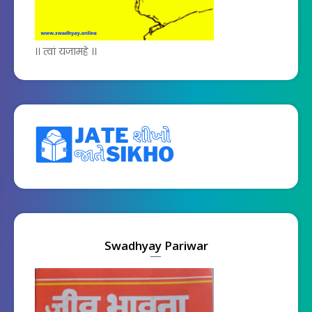
।। त्वां यजामहे ।।
Swadhyay Pariwar