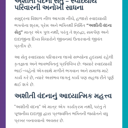
અશીતી વંદના સેતુ – સ્વાધ્યાય
પરિવારની અનોખી સાધના
સમુદ્રના વિશાળ નીલ આકાશ નીચે, હજારો સ્વાધ્યાયી
ભક્તોના શ્રમ, પ્રેમ અને ભક્તિથી નિર્મિત
“અશીતી વંદના
સેતુ”
માત્ર એક પુલ નથી, પરંતુ તે શ્રદ્ધા, સમર્પણ અને
દાદાજીના દિવ્ય વિચારોને જીવનમાં ઉતારવાનો જીવંત
પ્રતીક છે.
આ સેતુ સ્વાધ્યાય પરિવારના લાખો સભ્યોના હૃદયમાં રહેલી
કૃતજ્ઞતા અને ભાવભક્તિનું પ્રતિબિંબ છે. જ્યારે સ્વાધ્યાયી
ભાઈ-બહેનો એકસાથે મળીને ભગવાન અને સમાજ માટે
કાર્ય કરે છે, ત્યારે અસંભવ લાગતું કાર્ય પણ સહજ રીતે પૂર્ણ
થઈ શકે છે.
અશીતી વંદનાનું આધ્યાત્મિક મહત્ત્વ
"અશીતી વંદના" એ માત્ર એક કાર્યક્રમ નથી, પરંતુ તે
પૂજનીય દાદાજી દ્વારા પ્રજ્વલિત ભક્તિની જ્યોતને વધુ
પ્રખર બનાવવાનો અવસર છે.