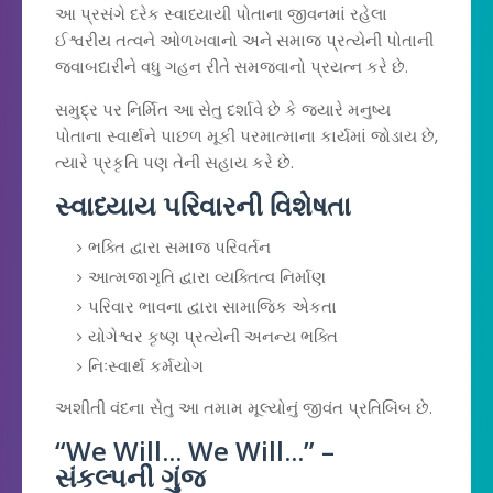
આ પ્રસંગે દરેક સ્વાધ્યાયી પોતાના જીવનમાં રહેલા
ઈશ્વરીય તત્વને ઓળખવાનો અને સમાજ પ્રત્યેની પોતાની
જવાબદારીને વધુ ગહન રીતે સમજવાનો પ્રયત્ન કરે છે.
સમુદ્ર પર નિર્મિત આ સેતુ દર્શાવે છે કે જ્યારે મનુષ્ય
પોતાના સ્વાર્થને પાછળ મૂકી પરમાત્માના કાર્યમાં જોડાય છે,
ત્યારે પ્રકૃતિ પણ તેની સહાય કરે છે.
સ્વાધ્યાય પરિવારની વિશેષતા
ભક્તિ દ્વારા સમાજ પરિવર્તન
આત્મજાગૃતિ દ્વારા વ્યક્તિત્વ નિર્માણ
પરિવાર ભાવના દ્વારા સામાજિક એકતા
યોગેશ્વર કૃષ્ણ પ્રત્યેની અનન્ય ભક્તિ
નિઃસ્વાર્થ કર્મયોગ
અશીતી વંદના સેતુ આ તમામ મૂલ્યોનું જીવંત પ્રતિબિંબ છે.
“We Will... We Will...” –
સંકલ્પની ગુંજ