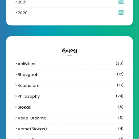
2021
39
2020
80
લેબલ્સ
Activities
(20)
Bhavgeet
(12)
Kutuhalam
(15)
Philosophy
(24)
Slokas
(8)
Vaka-Brahma
(5)
Verse(Slokas)
(4)