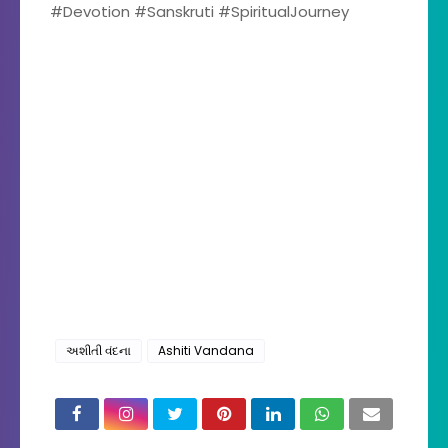
#Devotion #Sanskruti #SpiritualJourney
અશીતી વંદના
Ashiti Vandana