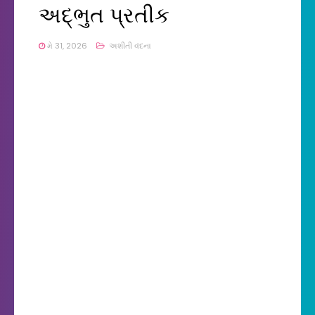
અદ્ભુત પ્રતીક
મે 31, 2026
અશીતી વંદના