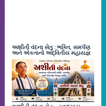
અશીતી વંદના સેતુ : ભક્તિ, સમર્પણ
અને એકતાનો અદ્વિતીય મહાયજ્ઞ