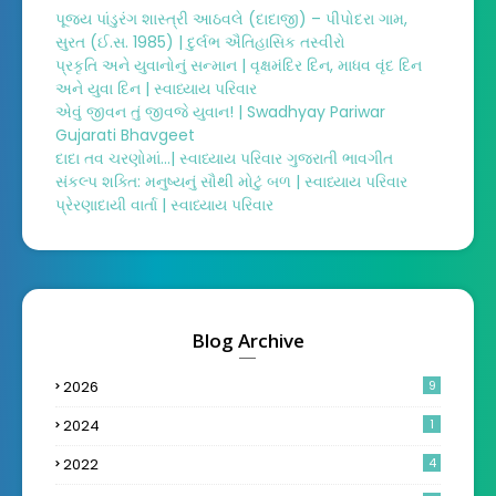
પૂજ્ય પાંડુરંગ શાસ્ત્રી આઠવલે (દાદાજી) – પીપોદરા ગામ,
સુરત (ઈ.સ. 1985) | દુર્લભ ઐતિહાસિક તસ્વીરો
પ્રકૃતિ અને યુવાનોનું સન્માન | વૃક્ષમંદિર દિન, માધવ વૃંદ દિન
અને યુવા દિન | સ્વાધ્યાય પરિવાર
એવું જીવન તું જીવજે યુવાન! | Swadhyay Pariwar
Gujarati Bhavgeet
દાદા તવ ચરણોમાં...| સ્વાધ્યાય પરિવાર ગુજરાતી ભાવગીત
સંકલ્પ શક્તિ: મનુષ્યનું સૌથી મોટું બળ | સ્વાધ્યાય પરિવાર
પ્રેરણાદાયી વાર્તા | સ્વાધ્યાય પરિવાર
Blog Archive
2026
9
2024
1
2022
4