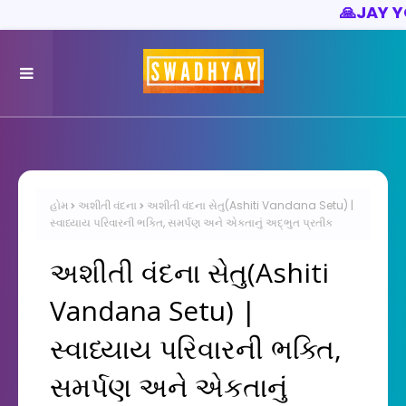
🙏
JAY YOGESHWA
હોમ
અશીતી વંદના
અશીતી વંદના સેતુ(Ashiti Vandana Setu) |
સ્વાધ્યાય પરિવારની ભક્તિ, સમર્પણ અને એકતાનું અદ્ભુત પ્રતીક
અશીતી વંદના સેતુ(Ashiti
Vandana Setu) |
સ્વાધ્યાય પરિવારની ભક્તિ,
સમર્પણ અને એકતાનું