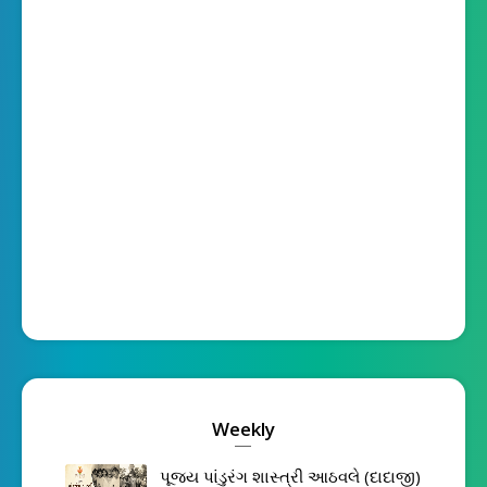
Weekly
પૂજ્ય પાંડુરંગ શાસ્ત્રી આઠવલે (દાદાજી)