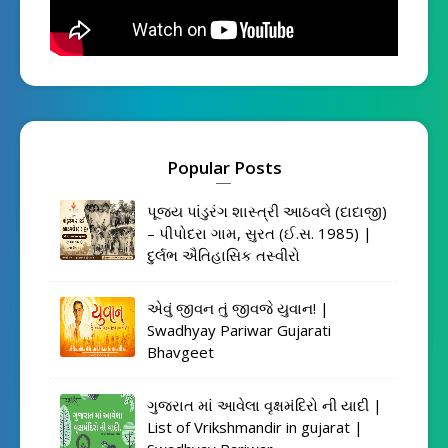
Popular Posts
પૂજ્ય પાંડુરંગ શાસ્ત્રી આઠવલે (દાદાજી)
– પીપોદરા ગામ, સુરત (ઈ.સ. 1985) |
દુર્લભ ઐતિહાસિક તસ્વીરો
એવું જીવન તું જીવજે યુવાન! |
Swadhyay Pariwar Gujarati
Bhavgeet
ગુજરાત માં આવેલા વૃક્ષમંદિરો ની યાદી |
List of Vrikshmandir in gujarat |