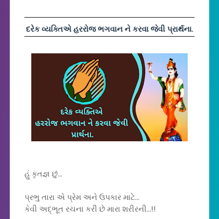
દરેક વ્યક્તિએ હરરોજ ભગવાન ને કરવા જેવી પ્રાર્થના.
હું કૃતજ્ઞ છું...
પ્રભુ તારા એ પ્રેમ અને ઉપકાર માટે...
કેવી અદ્ભૂત રચના કરી છે મારા શરીરની...!!