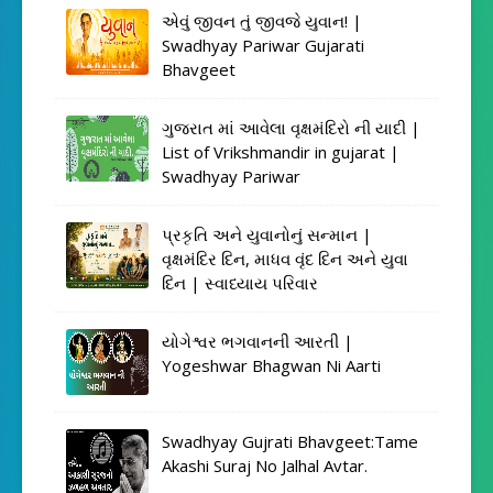
એવું જીવન તું જીવજે યુવાન! |
Swadhyay Pariwar Gujarati
Bhavgeet
ગુજરાત માં આવેલા વૃક્ષમંદિરો ની યાદી |
List of Vrikshmandir in gujarat |
Swadhyay Pariwar
પ્રકૃતિ અને યુવાનોનું સન્માન |
વૃક્ષમંદિર દિન, માધવ વૃંદ દિન અને યુવા
દિન | સ્વાધ્યાય પરિવાર
યોગેશ્વર ભગવાનની આરતી |
Yogeshwar Bhagwan Ni Aarti
Swadhyay Gujrati Bhavgeet:Tame
Akashi Suraj No Jalhal Avtar.