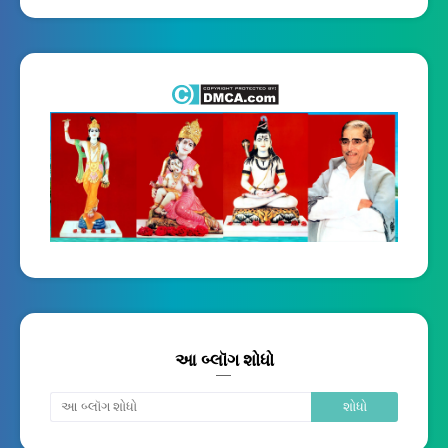
આ બ્લૉગ શોધો