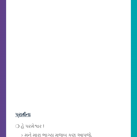
પ્રાર્થના
❍ હે પરમેશ્વર !
મને મારા ભાગ્ય મુજબ કણ આપજે,