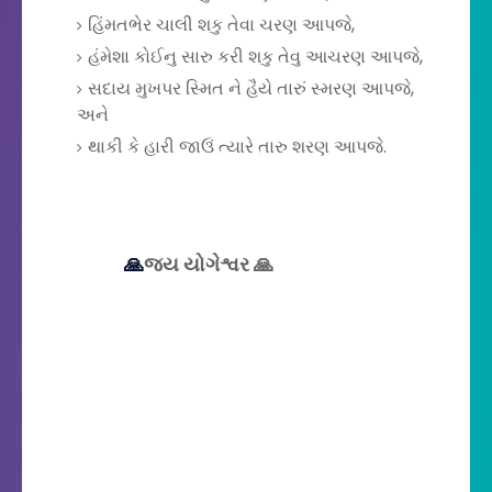
હિંમતભેર ચાલી શકુ તેવા ચરણ આપજે,
હંમેશા કોઈનુ સારુ કરી શકુ તેવુ આચરણ આપજે,
સદાય મુખપર સ્મિત ને હૈયે તારું સ્મરણ આપજે,
અને
થાકી કે હારી જાઉં ત્યારે તારુ શરણ આપજે.
🙏
જય યોગેશ્વર
🙏