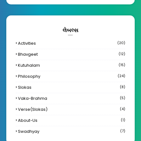
લેબલ્સ
Activities
(20)
Bhavgeet
(12)
Kutuhalam
(15)
Philosophy
(24)
Slokas
(8)
Vaka-Brahma
(5)
Verse(Slokas)
(4)
About-Us
(1)
Swadhyay
(7)