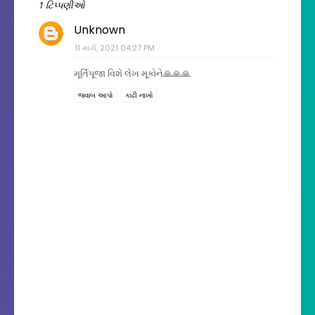
1 ટિપ્પણીઓ
Unknown
11 માર્ચ, 2021 04:27 PM
મૂર્તિપૂજા વિશે લેખ મૂકોને🙏🙏🙏
જવાબ આપો
કાઢી નાખો