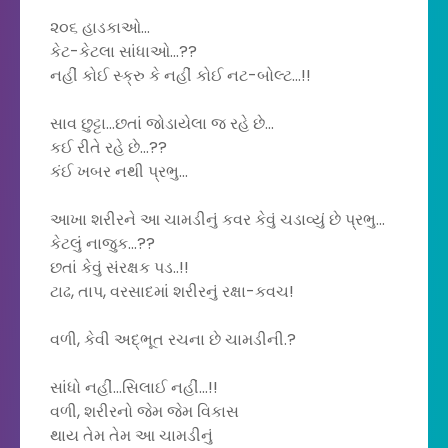
૨૦૬ હાડકાઓ...
કેટ-કેટલા સાંધાઓ...??
નહીં કોઈ સ્ક્રુ કે નહીં કોઈ નટ-બોલ્ટ...!!
સાવ છુટ્ટા...છતાં જોડાયેલા જ રહે છે...
કઈ રીતે રહે છે...??
કંઈ ખબર નથી પ્રભુ...
આખા શરીરને આ ચામડીનું કવર કેવું ચડાવ્યું છે પ્રભુ...
કેટલું નાજુક...??
છતાં કેવું સંરક્ષક પડ..!!
ટાઢ, તાપ, વરસાદમાં શરીરનું રક્ષા-કવચ!
વળી, કેવી અદ્ભૂત રચના છે ચામડીની.?
સાંધો નહીં...સિલાઈ નહીં...!!
વળી, શરીરનો જેમ જેમ વિકાસ
થાય તેમ તેમ આ ચામડીનું