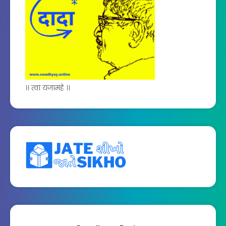
।। त्वां यजामहे ।।