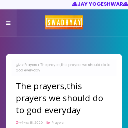
🙏
JAY YOGESHWAR
🙏
હોમ
Prayers
The prayers,this prayers we should do to
god everyday
The prayers,this
prayers we should do
to god everyday
ઑગસ્ટ 18, 2020
Prayers