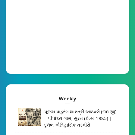
Weekly
પૂજ્ય પાંડુરંગ શાસ્ત્રી આઠવલે (દાદાજી)
– પીપોદરા ગામ, સુરત (ઈ.સ. 1985) |
દુર્લભ ઐતિહાસિક તસ્વીરો