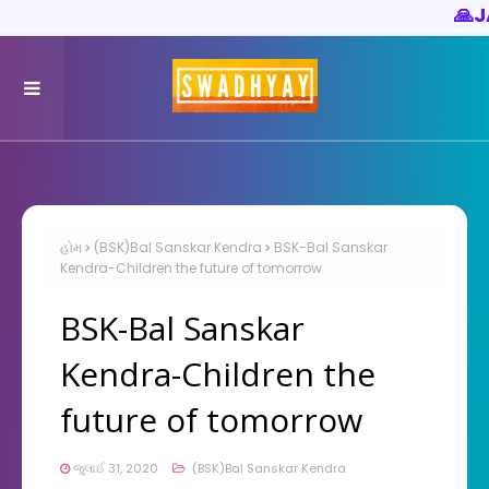
🙏
JAY YOGES
હોમ
(BSK)Bal Sanskar Kendra
BSK-Bal Sanskar
Kendra-Children the future of tomorrow
BSK-Bal Sanskar
Kendra-Children the
future of tomorrow
જુલાઈ 31, 2020
(BSK)Bal Sanskar Kendra