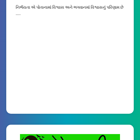
નિર્ભયતા એ પોતાનામાં વિશ્વાસ અને ભગવાનમાં વિશ્વાસનું પરિણામ છે
....