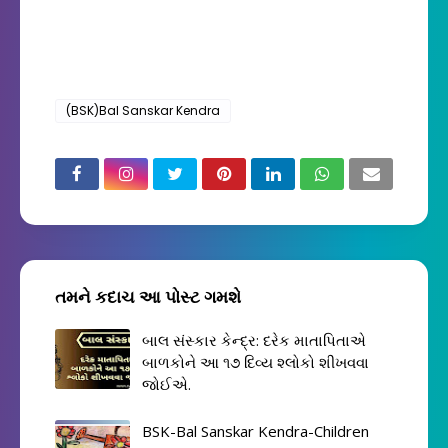
(BSK)Bal Sanskar Kendra
તમને કદાચ આ પોસ્ટ ગમશે
બાલ સંસ્કાર કેન્દ્ર: દરેક માતાપિતાએ
બાળકોને આ ૧૭ દિવ્ય શ્લોકો શીખવવા
જોઈએ.
BSK-Bal Sanskar Kendra-Children