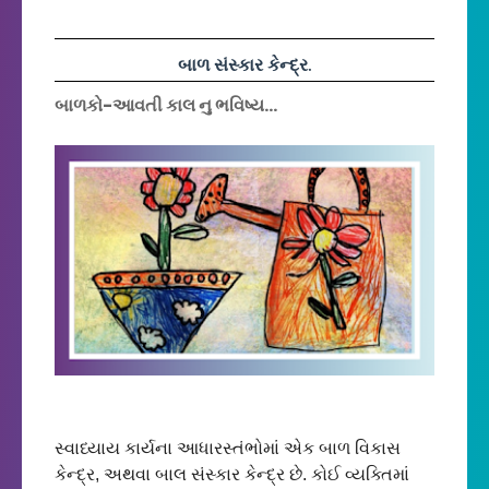
બાળ સંસ્કાર કેન્દ્ર.
બાળકો-આવતી કાલ નુ ભવિષ્ય...
સ્વાધ્યાય કાર્યના આધારસ્તંભોમાં એક બાળ વિકાસ 
કેન્દ્ર, અથવા બાલ સંસ્કાર કેન્દ્ર છે. કોઈ વ્યક્તિમાં 