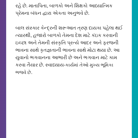
રહે છે. માતાપિતા, બાળકો અને શિક્ષકો આધ્યાત્મિક 
પ્રેમના બંધન દ્વારા એકતા અનુભવે છે.

બાલ સંસ્કાર કેન્દ્રની શરૂઆત ત્રણ દાયકા પહેલા થઈ 
ત્યારથી, હજારો બાળકો તેમના દેશ માટે કંઇક કરવાની 
ઇચ્છા અને તેમની સંસ્કૃતિ પ્રત્યે આદર અને ફરજની 
ભાવના સાથે કૃતજ્ઞતાની ભાવના સાથે મોટા થયા છે. આ 
યુવાનો ભગવાન
ના
 આભારી છે અને ભગવાન માટે કામ 
કરવા તૈયાર છે. સ્વાધ્યાય-
કાર્યમાં
તેઓ મુખ્ય ભૂમિકા 
ભજવે છે.