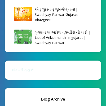
એવું જીવન તું જીવજે યુવાન! |
Swadhyay Pariwar Gujarati
Bhavgeet
ગુજરાત માં આવેલા વૃક્ષમંદિરો ની યાદી |
List of Vrikshmandir in gujarat |
Swadhyay Pariwar
લોડ કરી રહ્યું છે...
Blog Archive