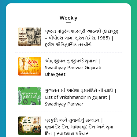
Weekly
પૂજ્ય પાંડુરંગ શાસ્ત્રી આઠવલે (દાદાજી)
– પીપોદરા ગામ, સુરત (ઈ.સ. 1985) |
દુર્લભ ઐતિહાસિક તસ્વીરો
એવું જીવન તું જીવજે યુવાન! |
Swadhyay Pariwar Gujarati
Bhavgeet
ગુજરાત માં આવેલા વૃક્ષમંદિરો ની યાદી |
List of Vrikshmandir in gujarat |
Swadhyay Pariwar
પ્રકૃતિ અને યુવાનોનું સન્માન |
વૃક્ષમંદિર દિન, માધવ વૃંદ દિન અને યુવા
દિન | સ્વાધ્યાય પરિવાર