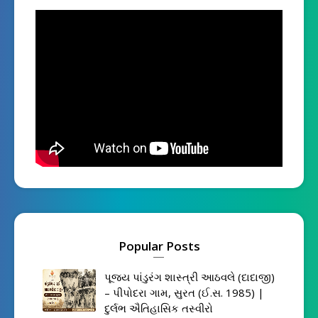
Popular Posts
પૂજ્ય પાંડુરંગ શાસ્ત્રી આઠવલે (દાદાજી)
– પીપોદરા ગામ, સુરત (ઈ.સ. 1985) |
દુર્લભ ઐતિહાસિક તસ્વીરો