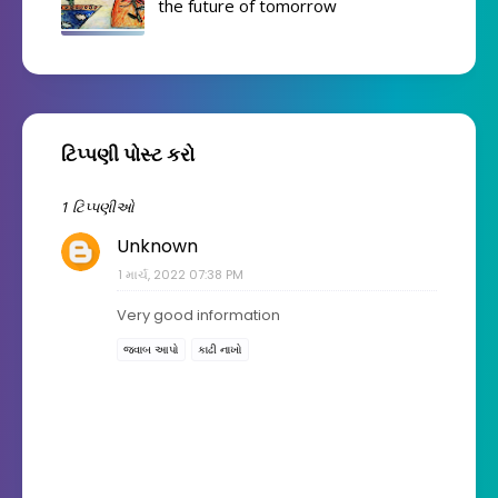
the future of tomorrow
ટિપ્પણી પોસ્ટ કરો
1 ટિપ્પણીઓ
Unknown
1 માર્ચ, 2022 07:38 PM
Very good information
જવાબ આપો
કાઢી નાખો