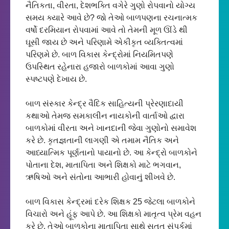
નૈતિકતા, વીરતા, દેશભક્તિ વગેરે ગુણો રોપવાનો યોગ્ય 
સમય ક્યારે આવે છે? જો તેઓ બાળપણના રચનાત્મક 
વર્ષો દરમિયાન રોપવામાં આવે તો તેમની મૂળ ઊંડે થી 
ઘૂસી જાય છે અને પરિણામે એકીકૃત વ્યક્તિત્વમાં 
પરિણમે છે. બાળ વિકાસ કેન્દ્રોમાં નિયમિતપણે 
ઉપસ્થિત રહેનારા હજારો બાળકોમાં આવા ગુણો 
સ્પષ્ટપણે દેખાય છે.

બાળ સંસ્કાર કેન્દ્ર વૈદિક સાહિત્યની પ્રેરણાદાયી 
કથાઓ તેમજ સમકાલીન નાયકોની વાર્તાઓ દ્વારા 
બાળકોમાં વીરતા અને ખાનદાની જેવા ગુણોનો સમાવેશ 
કરે છે. 
કૃતજ્ઞતા
ની
 લાગણી એ તમામ નૈતિક અને 
આધ્યાત્મિક પૂર્ણતાનો પાયાનો છે. આ કેન્દ્રો બાળકોને 
પોતાના દેશ, માતાપિતા અને શિક્ષકો માટે ભગવાન, 
ઋષિઓ અને સંતોના આભારી હોવાનું શીખવે છે.
બાળ વિકાસ કેન્દ્રમાં દરેક શિક્ષક 25 જેટલા બાળકોને 
વિચારો અને હૂંફ આપે છે. આ શિક્ષકો માતૃત્વ પ્રેમ વહન 
કરે છે. તેઓ બાળકોના માતાપિતા સાથે સતત સંપર્કમાં 