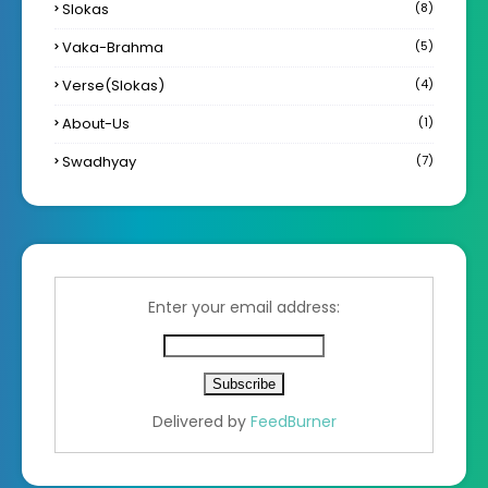
Slokas
(8)
Vaka-Brahma
(5)
Verse(Slokas)
(4)
About-Us
(1)
Swadhyay
(7)
Enter your email address:
Delivered by
FeedBurner