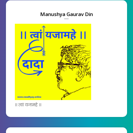
Manushya Gaurav Din
।। त्वां यजामहे ।।