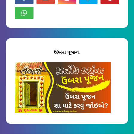
ઉંબરા પૂજન.