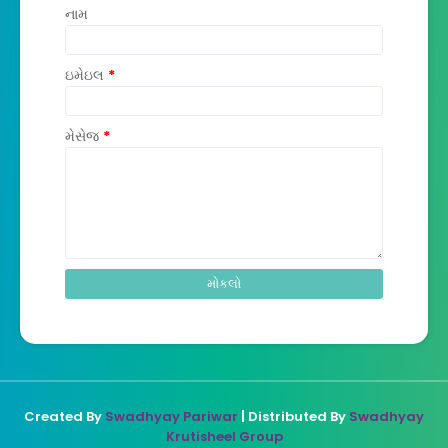
નામ
ઇમેઇલ
*
મેસેજ
*
Created By
Swadhyay Pariwar
| Distributed By
Swadhyay
Krutisheel Group