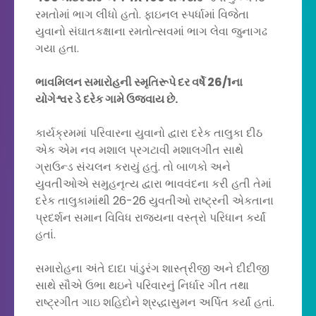
રમતોમાં ભાગ લીધો હતો. ફાઇનલ સ્પર્ધામાં વિજેતા
યુવાનો સંઘાતકક્ષાના રમતોત્સવમાં ભાગ લેવા જુનાગઢ
ગયા હતા.
ભાવમિલન સમારોહની સ્મૃતિરૂપે દર વર્ષે 26/1ના
યોગેશ્વર ડે દરેક ગામે ઉજવાય છે.
કાર્યક્રમમાં પરિવારના યુવાનો દ્વારા દરેક તાલુકા દીઠ
એક એમ નવ મશાલ પ્રગટાવી મશાલગીત સાથે
ગ્રાઉન્ડ સંચલન કરાયું હતું. તો બાળકો અને
યુવતીઓએ સમુહનૃત્ય દ્વારા ભાવવંદના કરી હતી તેમાં
દરેક તાલુકામાંથી 26-26 યુવતીઓ રાષ્ટ્રની એકતાના
પ્રદર્શન સમાન વિવિધ રાજ્યના વસ્ત્રો પરિધાન કર્યાં
હતાં.
સમારોહના અંતે દાદા પાંડુરંગ શાસ્ત્રીજી અને દીદીજી
સાથે સૌએ ઉભા થઇને પરિવારનું નિર્ધાર ગીત તથા
રાષ્ટ્રગીત ગાઇ શહિદોને શ્રદ્ધાસુમન અર્પિત કર્યાં હતાં.