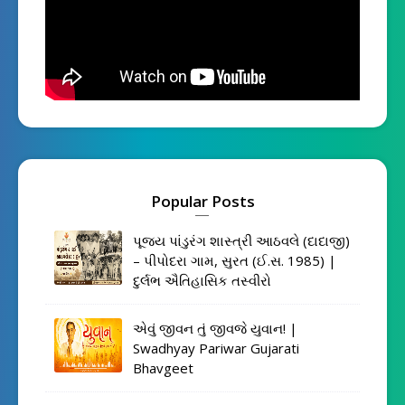
Popular Posts
પૂજ્ય પાંડુરંગ શાસ્ત્રી આઠવલે (દાદાજી)
– પીપોદરા ગામ, સુરત (ઈ.સ. 1985) |
દુર્લભ ઐતિહાસિક તસ્વીરો
એવું જીવન તું જીવજે યુવાન! |
Swadhyay Pariwar Gujarati
Bhavgeet