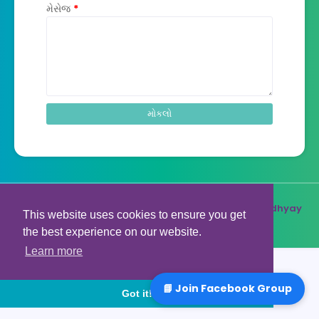
મેસેજ
*
Created By
Swadhyay Pariwar
| Distributed By
Swadhyay
This website uses cookies to ensure you get
Krutisheel Group
the best experience on our website.
Learn more
📘 Join Facebook Group
Got it!