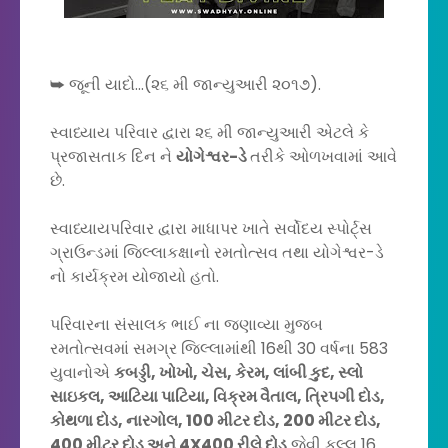
➥ જૂની યાદો...(૨૬ મી જાન્યુઆરી ૨૦૧૭).
સ્વાધ્યાય પરિવાર દ્વારા ૨૬ મી જાન્યુઆરી એટલે કે
પ્રજાસતાક દિન ને
યોગેશ્વર-ડે
તરીકે ઓળખવામાં આવે
છે.
સ્વાધ્યાયપરિવાર દ્વારા માધાપર ખાતે સર્વોદય સ્પોર્ટ્સ
ગ્રાઉન્ડમાં જિલ્લાકક્ષાનો રમતોત્સવ તથા યોગેશ્વર-ડે
નો કાર્યક્રમ યોજાયો હતો.
પરિવારના સંસાલક ભાઈ ના જણાવ્યા મુજબ
રમતોત્સવમાં સમગ્ર જિલ્લામાંથી 16થી 30 વર્ષના 583
યુવાનોએ
કબડ્ડી, ખોખો, ચેસ, કેરમ, લાંબી કુદ, સ્લો
સાઇકલ, આટિયા પાટિયા, વિક્રમ વૈતાલ, ત્રિપગી દોડ,
કોથળા દોડ, નારગોલ, 100 મીટર દોડ, 200 મીટર દોડ,
400 મીટર દોડ અને 4X400 રીલે દોડ
જેવી કુલ્લ 16