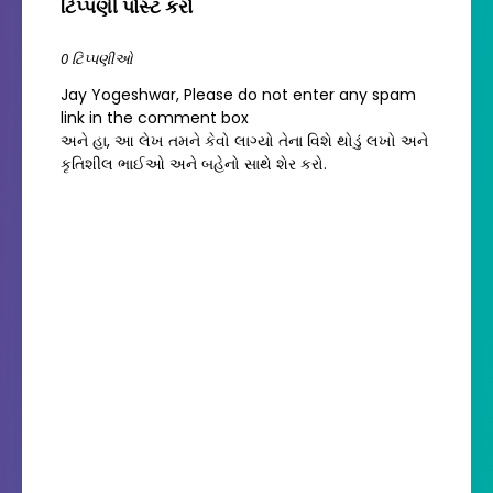
ટિપ્પણી પોસ્ટ કરો
0 ટિપ્પણીઓ
Jay Yogeshwar, Please do not enter any spam
link in the comment box
અને હા, આ લેખ તમને કેવો લાગ્યો તેના વિશે થોડું લખો અને
કૃતિશીલ ભાઈઓ અને બહેનો સાથે શેર કરો.