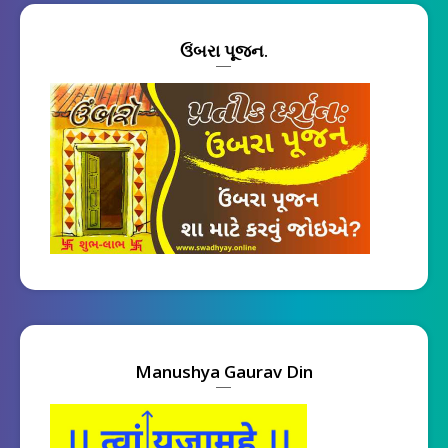
ઉંબરા પૂજન.
Manushya Gaurav Din