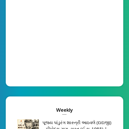
Weekly
પૂજ્ય પાંડુરંગ શાસ્ત્રી આઠવલે (દાદાજી)
– પીપોદરા ગામ, સુરત (ઈ.સ. 1985) |