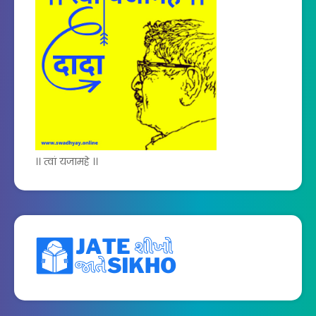
।। त्वां यजामहे ।।