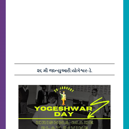
૨૬ મી જાન્યુઆરી:યોગેશ્વર-ડે.