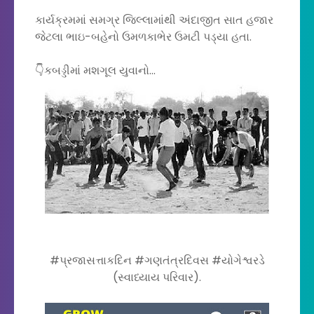
કાર્યક્રમમાં સમગ્ર જિલ્લામાંથી અંદાજીત સાત હજાર
જેટલા ભાઇ-બહેનો ઉમળકાભેર ઉમટી પડ્યા હતા.
👇કબડ્ડીમાં મશગૂલ યુવાનો...
#પ્રજાસત્તાકદિન #ગણતંત્રદિવસ #યોગેશ્વરડે
(સ્વાધ્યાય પરિવાર).