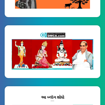
આ બ્લૉગ શોધો