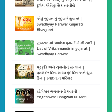
દુર્લભ ઐતિહાસિક તસ્વીરો
એવું જીવન તું જીવજે યુવાન! |
Swadhyay Pariwar Gujarati
Bhavgeet
ગુજરાત માં આવેલા વૃક્ષમંદિરો ની યાદી |
List of Vrikshmandir in gujarat |
Swadhyay Pariwar
પ્રકૃતિ અને યુવાનોનું સન્માન |
વૃક્ષમંદિર દિન, માધવ વૃંદ દિન અને યુવા
દિન | સ્વાધ્યાય પરિવાર
યોગેશ્વર ભગવાનની આરતી |
Yogeshwar Bhagwan Ni Aarti