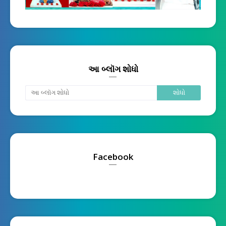
આ બ્લૉગ શોધો
Facebook