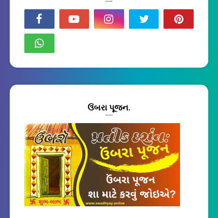
ઉંબરા પૂજન.