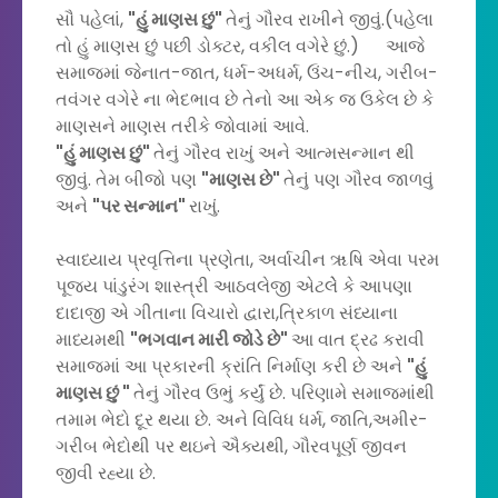
સૌ પહેલાં,
"હું માણસ છું"
તેનું ગૌરવ રાખીને જીવું.(પહેલા
તો હું માણસ છું પછી ડોક્ટર, વકીલ વગેરે છું.) આજે
સમાજમાં જેનાત-જાત, ધર્મ-અધર્મ, ઉંચ-નીચ, ગરીબ-
તવંગર વગેરે ના ભેદભાવ છે તેનો આ એક જ ઉકેલ છે કે
માણસને માણસ તરીકે જોવામાં આવે.
"હું માણસ છું"
તેનું ગૌરવ રાખું અને આત્મસન્માન થી
જીવું. તેમ બીજો પણ
"માણસ છે"
તેનું પણ ગૌરવ જાળવું
અને
"પર સન્માન"
રાખું.
સ્વાધ્યાય પ્રવૃત્તિના પ્રણેતા, અર્વાચીન ૠષિ એવા પરમ
પૂજય પાંડુરંગ શાસ્ત્રી આઠવલેજી એટલેે કે આપણા
દાદાજી એ ગીતાના વિચારો દ્વારા,ત્રિકાળ સંધ્યાના
માધ્યમથી
"ભગવાન મારી જોડે છે"
આ વાત દ્રઢ કરાવી
સમાજમાં આ પ્રકારની ક્રાંતિ નિર્માણ કરી છે અને
"હું
માણસ છું "
તેનું ગૌરવ ઉભું કર્યું છે. પરિણામે સમાજમાંથી
તમામ ભેદો દૂર થયા છે. અને વિવિધ ધર્મ, જાતિ,અમીર-
ગરીબ ભેદોથી પર થઇને ઐક્યથી, ગૌરવપૂર્ણ જીવન
જીવી રહ્યા છે.