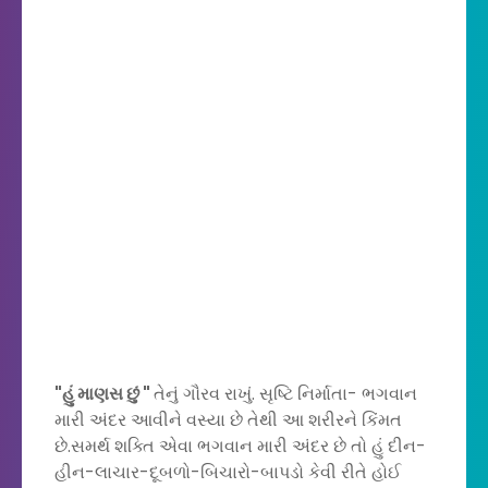
"હું માણસ છું "
તેનું ગૌરવ રાખું. સૃષ્ટિ નિર્માતા- ભગવાન
મારી અંદર આવીને વસ્યા છે તેથી આ શરીરને કિંમત
છે.સમર્થ શક્તિ એવા ભગવાન મારી અંદર છે તો હું દીન-
હીન-લાચાર-દૂબળો-બિચારો-બાપડો કેવી રીતે હોઈ