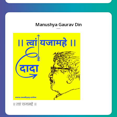
Manushya Gaurav Din
।। त्वां यजामहे ।।