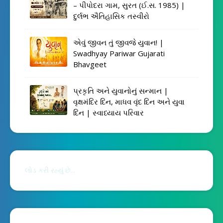
– પીપોદરા ગામ, સુરત (ઈ.સ. 1985) |
દુર્લભ ઐતિહાસિક તસ્વીરો
એવું જીવન તું જીવજે યુવાન! |
Swadhyay Pariwar Gujarati
Bhavgeet
પ્રકૃતિ અને યુવાનોનું સન્માન |
વૃક્ષમંદિર દિન, માધવ વૃંદ દિન અને યુવા
દિન | સ્વાધ્યાય પરિવાર
લોડ કરી રહ્યું છે...