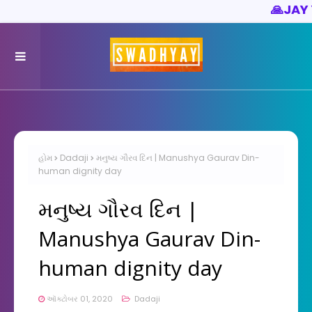
🙏
JAY YOGESHW
હોમ
Dadaji
મનુષ્ય ગૌરવ દિન | Manushya Gaurav Din-
human dignity day
મનુષ્ય ગૌરવ દિન |
Manushya Gaurav Din-
human dignity day
ઑક્ટોબર 01, 2020
Dadaji