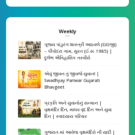
Weekly
પૂજ્ય પાંડુરંગ શાસ્ત્રી આઠવલે (દાદાજી)
– પીપોદરા ગામ, સુરત (ઈ.સ. 1985) |
દુર્લભ ઐતિહાસિક તસ્વીરો
એવું જીવન તું જીવજે યુવાન! |
Swadhyay Pariwar Gujarati
Bhavgeet
પ્રકૃતિ અને યુવાનોનું સન્માન |
વૃક્ષમંદિર દિન, માધવ વૃંદ દિન અને યુવા
દિન | સ્વાધ્યાય પરિવાર
ગુજરાત માં આવેલા વૃક્ષમંદિરો ની યાદી |