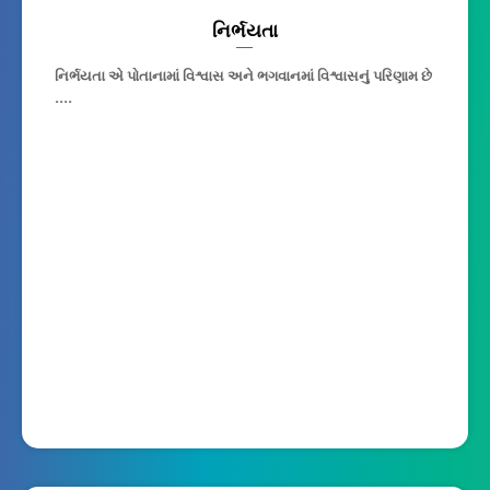
નિર્ભયતા
નિર્ભયતા એ પોતાનામાં વિશ્વાસ અને ભગવાનમાં વિશ્વાસનું પરિણામ છે
....