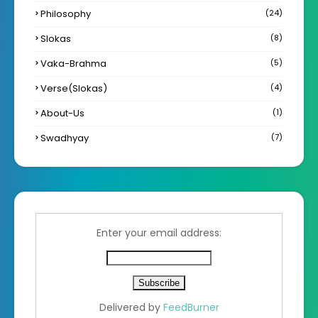
Philosophy
(24)
Slokas
(8)
Vaka-Brahma
(5)
Verse(Slokas)
(4)
About-Us
(1)
Swadhyay
(7)
Enter your email address:
Delivered by
FeedBurner