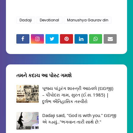
Dadaji
Devotional
Manushya Gaurav din
તમને કદાચ આ પોસ્ટ ગમશે
પૂજ્ય પાંડુરંગ શાસ્ત્રી આઠવલે (દાદાજી)
– પીપોદરા ગામ, સુરત (ઈ.સ. 1985) |
દુર્લભ ઐતિહાસિક તસ્વીરો
Dadaji said, "God is with you." દાદાજી
એ કહ્યું..."ભગવાન તારી સાથે છે."