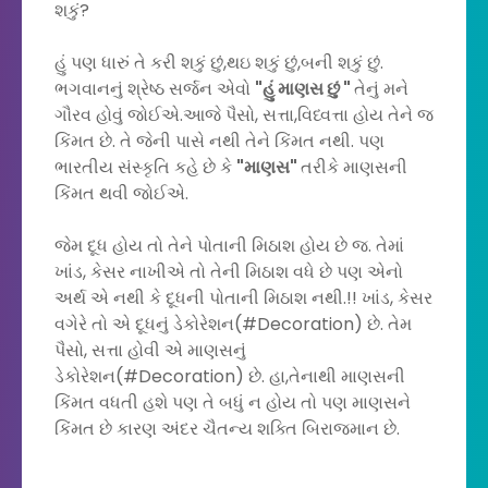
શકું?
હું પણ ધારું તે કરી શકું છું,થઇ શકું છું,બની શકું છું.
ભગવાનનું શ્રેષ્ઠ સર્જન એવો
"હું માણસ છું "
તેનું મને
ગૌરવ હોવું જોઈએ.આજે પૈસો, સત્તા,વિધ્વત્તા હોય તેને જ
કિંમત છે. તે જેની પાસે નથી તેને કિંમત નથી. પણ
ભારતીય સંસ્કૃતિ કહે છે કે
"માણસ"
તરીકે માણસની
કિંમત થવી જોઈએ.
જેમ દૂધ હોય તો તેને પોતાની મિઠાશ હોય છે જ. તેમાં
ખાંડ, કેસર નાખીએ તો તેની મિઠાશ વધે છે પણ એનો
અર્થ એ નથી કે દૂધની પોતાની મિઠાશ નથી.!! ખાંડ, કેસર
વગેરે તો એ દૂધનું ડેકોરેશન(#Decoration) છે. તેમ
પૈસો, સત્તા હોવી એ માણસનું
ડેકોરેશન(#Decoration) છે. હા,તેનાથી માણસની
કિંમત વધતી હશે પણ તે બધું ન હોય તો પણ માણસને
કિંમત છે કારણ અંદર ચૈતન્ય શક્તિ બિરાજમાન છે.