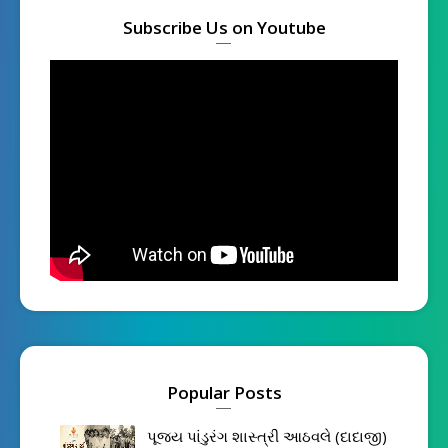
Subscribe Us on Youtube
Popular Posts
પૂજ્ય પાંડુરંગ શાસ્ત્રી આઠવલે (દાદાજી)