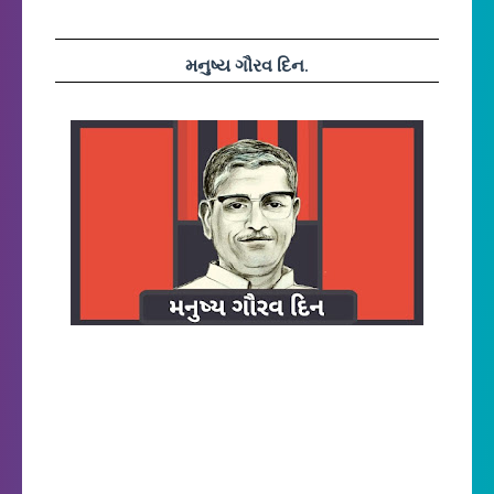
મનુષ્ય ગૌરવ દિન.