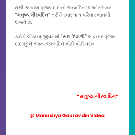
તેથી જ પરમ પૂજય દાદાનો જન્મદિન 19 ઓક્ટોબર
"મનુષ્ય ગૌરવદિન"
તરીકે સ્વાધ્યાય પરિવાર ભાવથી
ઉજવે છે.
કરોડો લોકોના જીવનમાં
"સદા દિવાળી"
લાવનાર પૂજય
દાદાજીને તેમના જન્મદિને કોટી કોટી વંદન.
“મનુષ્ય ગૌરવ દિન”
📹
Manushya Gaurav din Video: